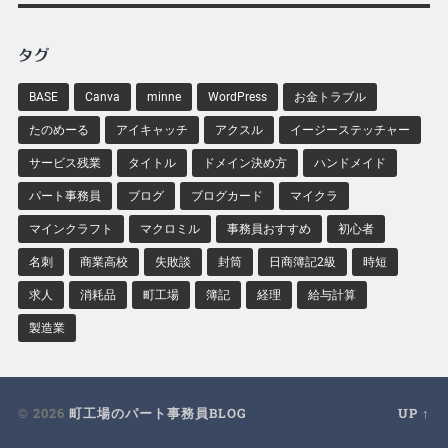
タグ
BASE
Canva
minne
WordPress
お金トラブル
たのめーる
アイキャッチ
アクスル
イージーステッチャー
サービス残業
タイトル
ドメイン決め方
ハンドメイド
パート事務員
ブログ
ブログカード
マイクラ
マインクラフト
マクロミル
事務員おすすめ
初心者
名刺
商業高校
失敗談
封筒
日商簿記2級
時短
求人
消耗品
町工場
簿記
経理
給与計算
製造業
© 2026
町工場のパート事務員BLOG
UP ↑