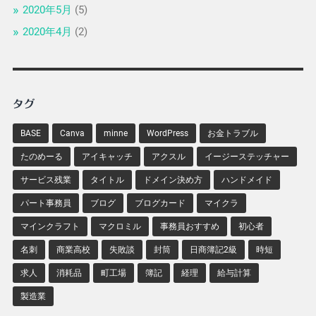
2020年5月
(5)
2020年4月
(2)
タグ
BASE
Canva
minne
WordPress
お金トラブル
たのめーる
アイキャッチ
アクスル
イージーステッチャー
サービス残業
タイトル
ドメイン決め方
ハンドメイド
パート事務員
ブログ
ブログカード
マイクラ
マインクラフト
マクロミル
事務員おすすめ
初心者
名刺
商業高校
失敗談
封筒
日商簿記2級
時短
求人
消耗品
町工場
簿記
経理
給与計算
製造業