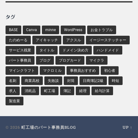
タグ
BASE
Canva
minne
WordPress
お金トラブル
たのめーる
アイキャッチ
アクスル
イージーステッチャー
サービス残業
タイトル
ドメイン決め方
ハンドメイド
パート事務員
ブログ
ブログカード
マイクラ
マインクラフト
マクロミル
事務員おすすめ
初心者
名刺
商業高校
失敗談
封筒
日商簿記2級
時短
求人
消耗品
町工場
簿記
経理
給与計算
製造業
© 2026
町工場のパート事務員BLOG
UP ↑