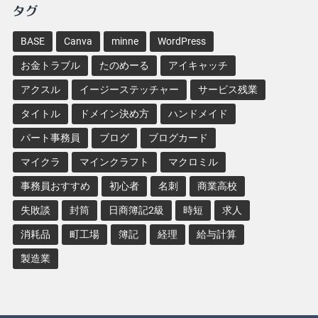
タグ
BASE
Canva
minne
WordPress
お金トラブル
たのめーる
アイキャッチ
アクスル
イージーステッチャー
サービス残業
タイトル
ドメイン決め方
ハンドメイド
パート事務員
ブログ
ブログカード
マイクラ
マインクラフト
マクロミル
事務員おすすめ
初心者
名刺
商業高校
失敗談
封筒
日商簿記2級
時短
求人
消耗品
町工場
簿記
経理
給与計算
製造業