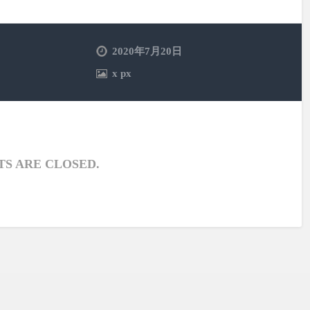
2020年7月20日
x
px
S ARE CLOSED.