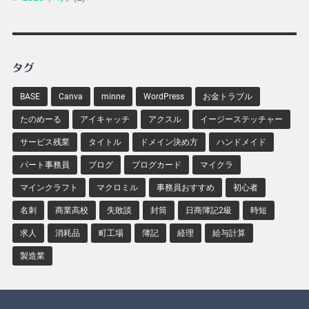
タグ
BASE
Canva
minne
WordPress
お金トラブル
たのめーる
アイキャッチ
アクスル
イージーステッチャー
サービス残業
タイトル
ドメイン決め方
ハンドメイド
パート事務員
ブログ
ブログカード
マイクラ
マインクラフト
マクロミル
事務員おすすめ
初心者
名刺
商業高校
失敗談
封筒
日商簿記2級
時短
求人
消耗品
町工場
簿記
経理
給与計算
製造業