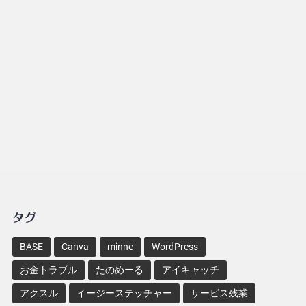
タグ
BASE
Canva
minne
WordPress
お金トラブル
たのめーる
アイキャッチ
アクスル
イージーステッチャー
サービス残業