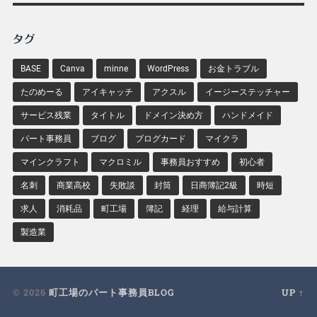
タグ
BASE
Canva
minne
WordPress
お金トラブル
たのめーる
アイキャッチ
アクスル
イージーステッチャー
サービス残業
タイトル
ドメイン決め方
ハンドメイド
パート事務員
ブログ
ブログカード
マイクラ
マインクラフト
マクロミル
事務員おすすめ
初心者
名刺
商業高校
失敗談
封筒
日商簿記2級
時短
求人
消耗品
町工場
簿記
経理
給与計算
製造業
© 2026
町工場のパート事務員BLOG
UP ↑