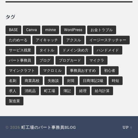
タグ
BASE
Canva
minne
WordPress
お金トラブル
たのめーる
アイキャッチ
アクスル
イージーステッチャー
サービス残業
タイトル
ドメイン決め方
ハンドメイド
パート事務員
ブログ
ブログカード
マイクラ
マインクラフト
マクロミル
事務員おすすめ
初心者
名刺
商業高校
失敗談
封筒
日商簿記2級
時短
求人
消耗品
町工場
簿記
経理
給与計算
製造業
© 2026
町工場のパート事務員BLOG
UP ↑