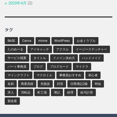
2020年4月
(2)
タグ
BASE
Canva
minne
WordPress
お金トラブル
たのめーる
アイキャッチ
アクスル
イージーステッチャー
サービス残業
タイトル
ドメイン決め方
ハンドメイド
パート事務員
ブログ
ブログカード
マイクラ
マインクラフト
マクロミル
事務員おすすめ
初心者
名刺
商業高校
失敗談
封筒
日商簿記2級
時短
求人
消耗品
町工場
簿記
経理
給与計算
製造業