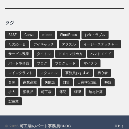
タグ
BASE
Canva
minne
WordPress
お金トラブル
たのめーる
アイキャッチ
アクスル
イージーステッチャー
サービス残業
タイトル
ドメイン決め方
ハンドメイド
パート事務員
ブログ
ブログカード
マイクラ
マインクラフト
マクロミル
事務員おすすめ
初心者
名刺
商業高校
失敗談
封筒
日商簿記2級
時短
求人
消耗品
町工場
簿記
経理
給与計算
製造業
© 2026
町工場のパート事務員BLOG
UP ↑