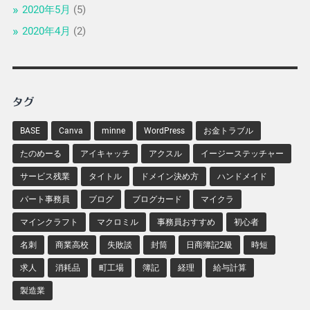
2020年5月
(5)
2020年4月
(2)
タグ
BASE
Canva
minne
WordPress
お金トラブル
たのめーる
アイキャッチ
アクスル
イージーステッチャー
サービス残業
タイトル
ドメイン決め方
ハンドメイド
パート事務員
ブログ
ブログカード
マイクラ
マインクラフト
マクロミル
事務員おすすめ
初心者
名刺
商業高校
失敗談
封筒
日商簿記2級
時短
求人
消耗品
町工場
簿記
経理
給与計算
製造業