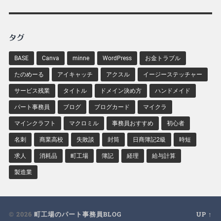
タグ
BASE
Canva
minne
WordPress
お金トラブル
たのめーる
アイキャッチ
アクスル
イージーステッチャー
サービス残業
タイトル
ドメイン決め方
ハンドメイド
パート事務員
ブログ
ブログカード
マイクラ
マインクラフト
マクロミル
事務員おすすめ
初心者
名刺
商業高校
失敗談
封筒
日商簿記2級
時短
求人
消耗品
町工場
簿記
経理
給与計算
製造業
© 2026
町工場のパート事務員BLOG
UP ↑